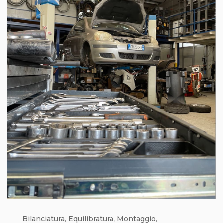
Bilanciatura
,
Equilibratura
,
Montaggio
,