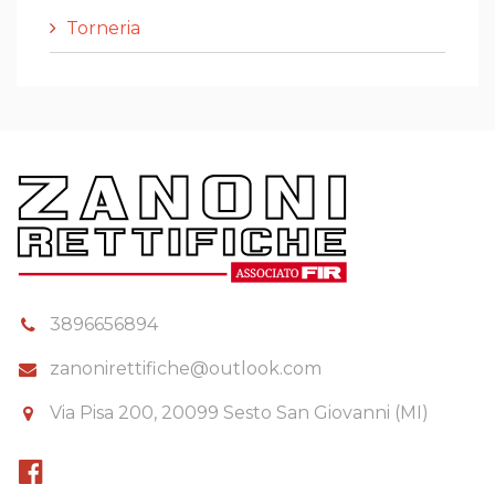
Torneria
3896656894
zanonirettifiche@outlook.com
Via Pisa 200, 20099 Sesto San Giovanni (MI)