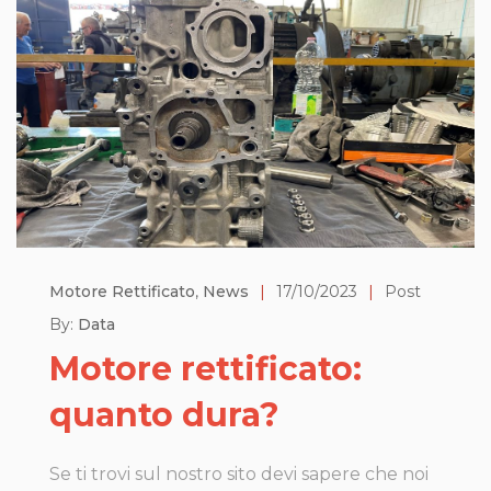
Motore Rettificato
,
News
|
17/10/2023
|
Post
By:
Data
Motore rettificato:
quanto dura?
Se ti trovi sul nostro sito devi sapere che noi