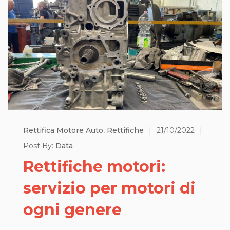
Rettifica Motore Auto
,
Rettifiche
|
21/10/2022
|
Post By:
Data
Rettifiche motori:
servizio per motori di
ogni genere