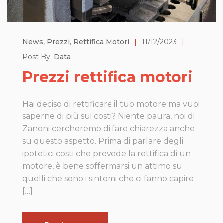
News
,
Prezzi
,
Rettifica Motori
|
11/12/2023
|
Post By:
Data
Prezzi rettifica motori
Hai deciso di rettificare il tuo motore ma vuoi
saperne di più sui costi? Niente paura, noi di
Zanoni cercheremo di fare chiarezza anche
su questo aspetto. Prima di parlare degli
ipotetici costi che prevede la rettifica di un
motore, è bene soffermarsi un attimo su
quelli che sono i sintomi che ci fanno capire
[…]