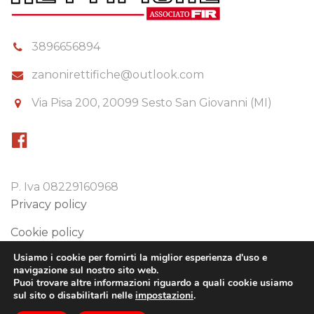
3896656894
zanonirettifiche@outlook.com
Via Pisa 200, 20099 Sesto San Giovanni (MI)
P. Iva 08229160968
Privacy policy
Cookie policy
Usiamo i cookie per fornirti la miglior esperienza d'uso e
Preferenze cookie
navigazione sul nostro sito web.
Puoi trovare altre informazioni riguardo a quali cookie usiamo
sul sito o disabilitarli nelle
impostazioni
.