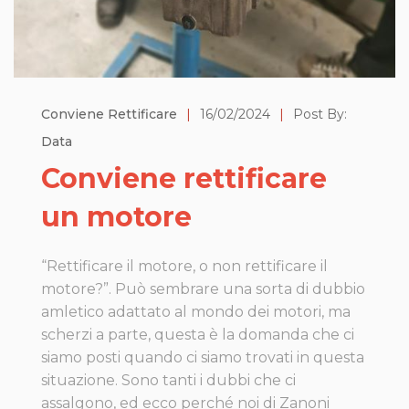
Conviene Rettificare
|
16/02/2024
|
Post By:
Data
Conviene rettificare
un motore
“Rettificare il motore, o non rettificare il
motore?”. Può sembrare una sorta di dubbio
amletico adattato al mondo dei motori, ma
scherzi a parte, questa è la domanda che ci
siamo posti quando ci siamo trovati in questa
situazione. Sono tanti i dubbi che ci
assalgono, ed ecco perché noi di Zanoni