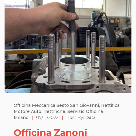
Officina Meccanica Sesto San Giovanni
,
Rettifica
Motore Auto
,
Rettifiche
,
Servizio Officina
Milano
|
07/11/2022
|
Post By:
Data
Officina Zanoni