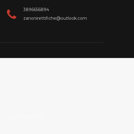
3896656894
zanonirettifiche@outlook.com
I NOSTRI SERVIZI