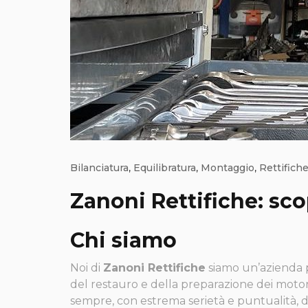
Bilanciatura
,
Equilibratura
,
Montaggio
,
Rettifich
Zanoni Rettifiche: scop
Chi siamo
Noi di
Zanoni Rettifiche
siamo un’azienda p
del restauro e della preparazione dei motori
sempre, con estrema serietà e puntualità, 