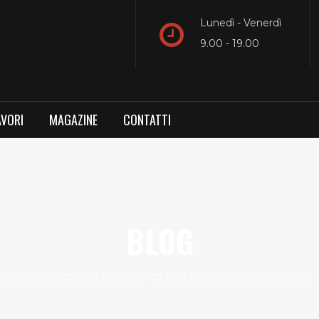
Lunedì - Venerdì
9.00 - 19.00
AVORI
MAGAZINE
CONTATTI
BLOG
ANONI RETTIFICHE: SCOPRI CHI SIAMO E QUALI SONO 