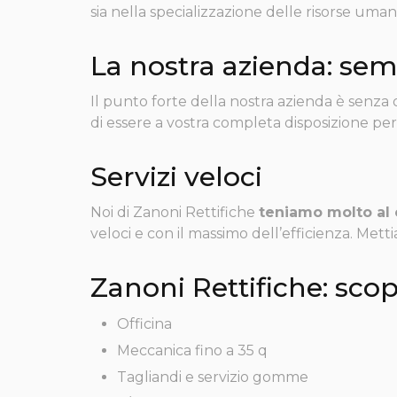
sia nella specializzazione delle risorse uman
La nostra azienda: sem
Il punto forte della nostra azienda è senz
di essere a vostra completa disposizione per 
Servizi veloci
Noi di Zanoni Rettifiche
teniamo molto al 
veloci e con il massimo dell’efficienza. Mettia
Zanoni Rettifiche: scopr
Officina
Meccanica fino a 35 q
Tagliandi e servizio gomme