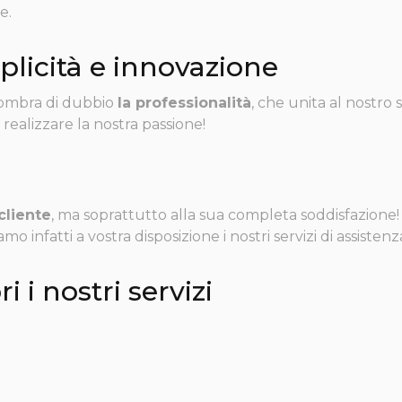
e.
plicità e innovazione
a ombra di dubbio
la professionalità
, che unita al nostro 
realizzare la nostra passione!
cliente
, ma soprattutto alla sua completa soddisfazione! 
mo infatti a vostra disposizione i nostri servizi di assisten
i i nostri servizi