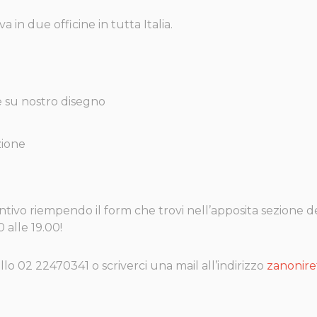
a in due officine in tutta Italia.
 su nostro disegno
zione
entivo riempendo il form che trovi nell’apposita sezione de
 alle 19.00!
llo 02 22470341 o scriverci una mail all’indirizzo
zanonire