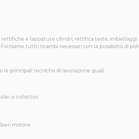
o rettifiche e lappature cilindri, rettifica teste, imbiellag
i. Forniamo tutti i ricambi necessari con la possibilità di p
o le principali tecniche di lavorazione quali:
oler e collettori
alberi motore