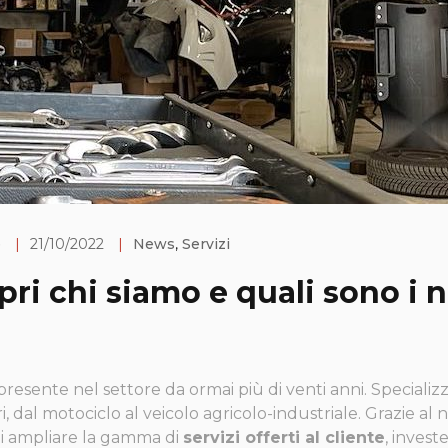
e
|
21/10/2022
|
News
,
Servizi
ri chi siamo e quali sono i n
resente nel settore da ormai più di venti anni. Speciali
, dal motociclo al veicolo agricolo-industriale. Grazie a
di ampliare la gamma di
servizi offerti al cliente
, invest