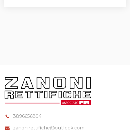
3896656894
zanonirettifiche@outlook.com