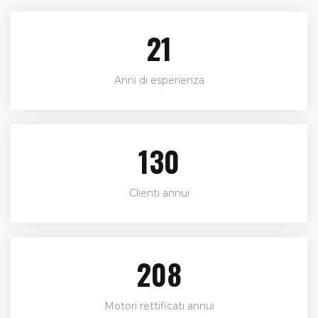
24
Anni di esperienza
150
Clienti annui
240
Motori rettificati annui