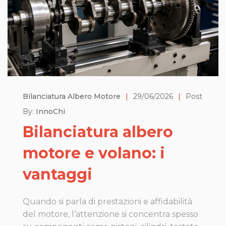
Bilanciatura Albero Motore
|
29/06/2026
|
Post
By:
InnoChi
Bilanciatura albero
motore e volano: i
vantaggi
Quando si parla di prestazioni e affidabilità
del motore, l’attenzione si concentra spesso