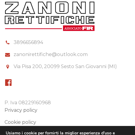
3896656894
zanonirettifiche@outlook.com
Via Pisa 200, 20099 Sesto San Giovanni (MI)
P. Iva 08229160968
Privacy policy
Cookie policy
Usiamo i cookie per fornirti la miglior esperienza d'uso e
Preferenze cookie