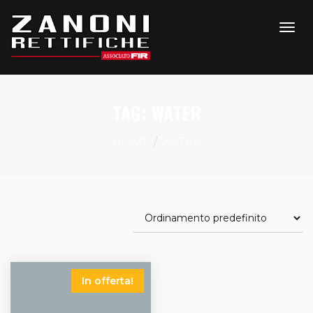
TAG:
WATER
HOME
WATER
In offerta!