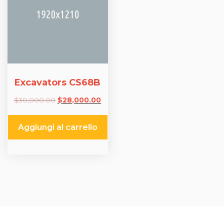
Excavators CS68B
Il
Il
$
30,000.00
$
28,000.00
prezzo
prezzo
originale
attuale
Aggiungi al carrello
era:
è:
$30,000.00.
$28,000.00.