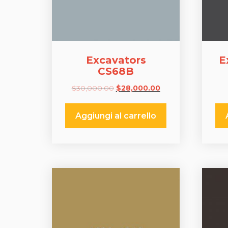
Excavators
E
CS68B
Il
Il
$
30,000.00
$
28,000.00
prezzo
prezzo
originale
attuale
Aggiungi al carrello
era:
è:
$30,000.00.
$28,000.00.