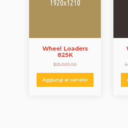
Wheel Loaders
825K
$
25,000.00
$
Aggiungi al carrello