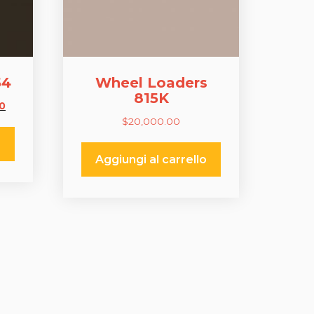
54
Wheel Loaders
815K
Il
0
$
20,000.00
prezzo
attuale
o
è:
Aggiungi al carrello
.
$45,000.00.