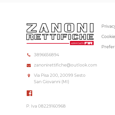
Privac
Cookie
Prefer
3896656894
zanonirettifiche@outlook.com
Via Pisa 200, 20099 Sesto
San Giovanni (MI)
P. Iva 08229160968