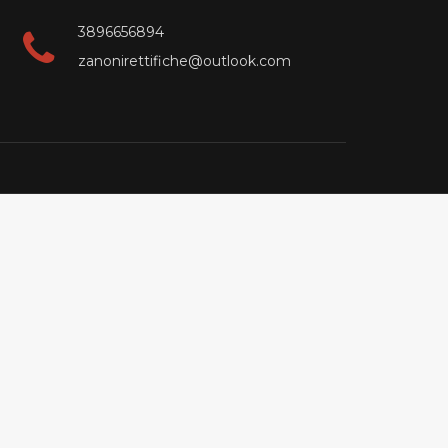
3896656894
zanonirettifiche@outlook.com