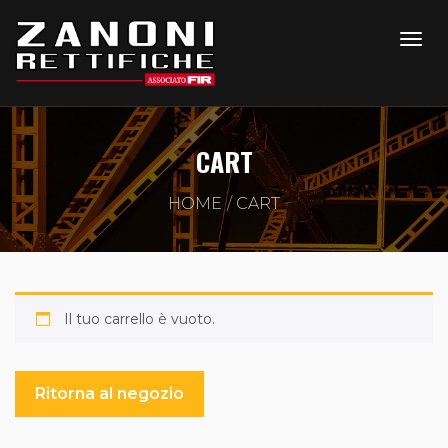
CART
HOME
CART
Il tuo carrello è vuoto.
Ritorna al negozio