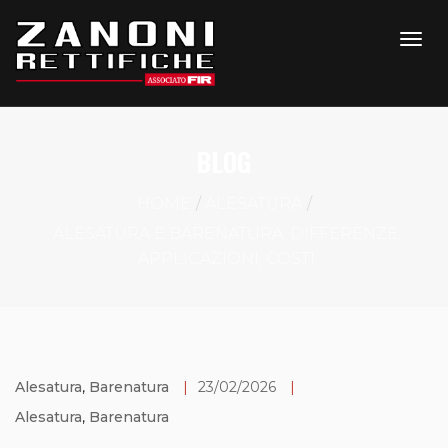
BLOG
HOME
ALESATURA
ALESATURA E BARENATURA: DIFFERENZE,
APPLICAZIONI, COSTI
Alesatura
,
Barenatura
|
23/02/2026
|
Alesatura
,
Barenatura